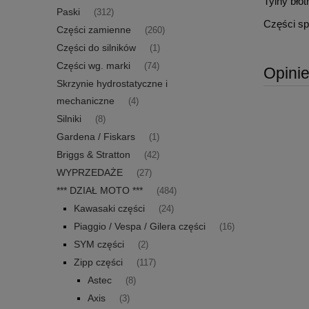
Tylny bło
Paski
(312)
Części sp
Części zamienne
(260)
Części do silników
(1)
Części wg. marki
(74)
Opinie
Skrzynie hydrostatyczne i
mechaniczne
(4)
Silniki
(8)
Gardena / Fiskars
(1)
Briggs & Stratton
(42)
WYPRZEDAŻE
(27)
*** DZIAŁ MOTO ***
(484)
Kawasaki części
(24)
Piaggio / Vespa / Gilera części
(16)
SYM części
(2)
Zipp części
(117)
Astec
(8)
Axis
(3)