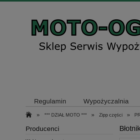
Regulamin
Wypożyczalnia
»
»
»
*** DZIAŁ MOTO ***
Zipp części
PR
Błotni
Producenci