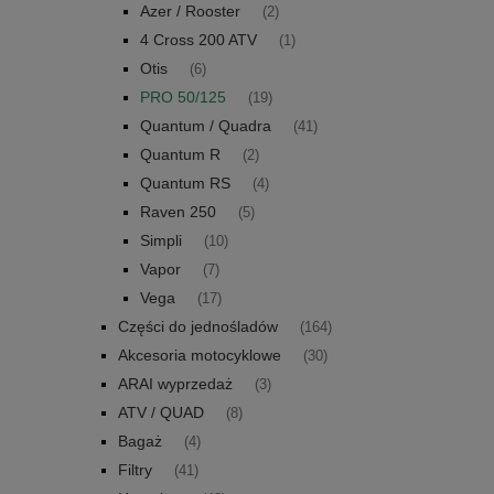
Azer / Rooster
(2)
4 Cross 200 ATV
(1)
Otis
(6)
PRO 50/125
(19)
Quantum / Quadra
(41)
Quantum R
(2)
Quantum RS
(4)
Raven 250
(5)
Simpli
(10)
Vapor
(7)
Vega
(17)
Części do jednośladów
(164)
Akcesoria motocyklowe
(30)
ARAI wyprzedaż
(3)
ATV / QUAD
(8)
Bagaż
(4)
Filtry
(41)