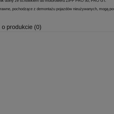
tnik dolny ze schowkiem do motoroweru ZIPP PRO 50, PRO GT.
rawne, pochodzące z demontażu pojazdów nieużywanych, mogą posi
 o produkcie (0)