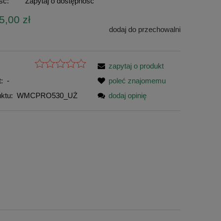
ść:
Zapytaj o dostępność
5,00 zł
dodaj do przechowalni
zapytaj o produkt
:
-
poleć znajomemu
ktu:
WMCPRO530_UŻ
dodaj opinię