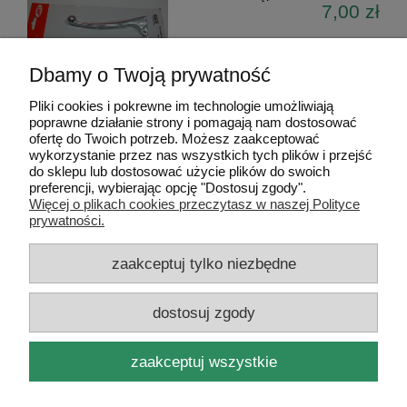
7,00 zł
Dbamy o Twoją prywatność
Pliki cookies i pokrewne im technologie umożliwiają
poprawne działanie strony i pomagają nam dostosować
«
1
2
3
4
5
...
10
»
ofertę do Twoich potrzeb. Możesz zaakceptować
wykorzystanie przez nas wszystkich tych plików i przejść
do sklepu lub dostosować użycie plików do swoich
Pomoc
preferencji, wybierając opcję "Dostosuj zgody".
Więcej o plikach cookies przeczytasz w naszej Polityce
prywatności.
Dostawa i dostawa
zaakceptuj tylko niezbędne
Moje konto
dostosuj zgody
Gwarancja i zwroty
zaakceptuj wszystkie
O firmie