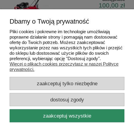
100,00 zł
Dbamy o Twoją prywatność
Pliki cookies i pokrewne im technologie umożliwiają
poprawne działanie strony i pomagają nam dostosować
«
1
2
3
4
»
ofertę do Twoich potrzeb. Możesz zaakceptować
wykorzystanie przez nas wszystkich tych plików i przejść
do sklepu lub dostosować użycie plików do swoich
Pomoc
preferencji, wybierając opcję "Dostosuj zgody".
Więcej o plikach cookies przeczytasz w naszej Polityce
prywatności.
Dostawa i dostawa
zaakceptuj tylko niezbędne
Moje konto
dostosuj zgody
Gwarancja i zwroty
zaakceptuj wszystkie
O firmie