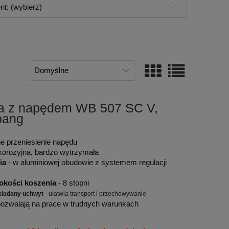
nt: (wybierz)
wa z napędem WB 507 SC V,
bang
e przeniesienie napędu
korozyjna, bardzo wytrzymała
ia
- w aluminiowej obudowie z systemem regulacji
okości koszenia
- 8 stopni
kładany uchwyt
- ułatwia transport i przechowywanie
pozwalają na prace w trudnych warunkach