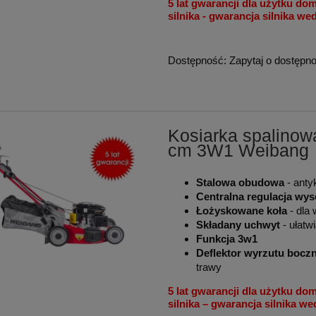
5 lat gwarancji dla użytku do
silnika - gwarancja silnika w
Dostępność:
Zapytaj o dostępn
Kosiarka spalino
cm 3W1 Weibang
Stalowa obudowa
- anty
Centralna regulacja wys
Łożyskowane koła
- dla
Składany uchwyt
- ułatw
Funkcja 3w1
Deflektor wyrzutu boc
trawy
5 lat gwarancji dla użytku do
silnika – gwarancja silnika w