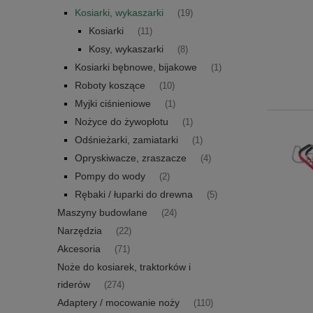
Kosiarki, wykaszarki
(19)
Kosiarki
(11)
Kosy, wykaszarki
(8)
Kosiarki bębnowe, bijakowe
(1)
Roboty koszące
(10)
Myjki ciśnieniowe
(1)
Nożyce do żywopłotu
(1)
Odśnieżarki, zamiatarki
(1)
Opryskiwacze, zraszacze
(4)
Pompy do wody
(2)
Rębaki / łuparki do drewna
(5)
Maszyny budowlane
(24)
Narzędzia
(22)
Akcesoria
(71)
Noże do kosiarek, traktorków i
riderów
(274)
Adaptery / mocowanie noży
(110)