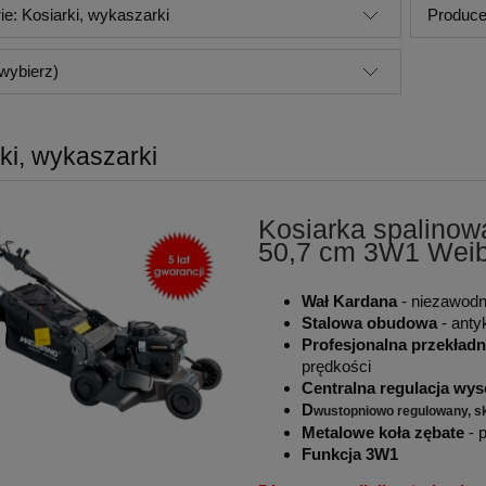
ie: Kosiarki, wykaszarki
Produce
wybierz)
ki, wykaszarki
Kosiarka spalino
50,7 cm 3W1 Wei
Wał Kardana
- niezawodn
Stalowa obudowa
- anty
Profesjonalna przekładn
prędkości
Centralna regulacja wys
D
wustopniowo regulowany, s
Metalowe koła zębate
- 
Funkcja 3W1