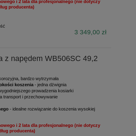
mowego i 2 lata dla profesjonalnego (nie dotyczy
edług producenta)
ość
3 349,00 zł
wa z napędem WB506SC 49,2
korozyjna, bardzo wytrzymała
okości koszenia
- jedna dźwignia
 wygodniejszego prowadzenia kosiarki
ia transport i przechowywanie
znego
- idealne rozwiązanie do koszenia wysokiej
mowego i 2 lata dla profesjonalnego (nie dotyczy
edług producenta)