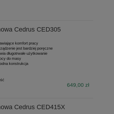
inowa Cedrus CED305
awiające komfort pracy
rządzenie jest bardziej poręczne
iwia długotrwałe użytkowanie
mocy do masy
wodna konstrukcja
ość
649,00 zł
inowa Cedrus CED415X