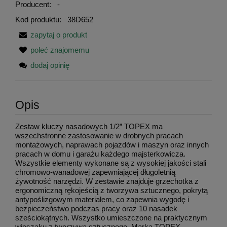
Producent:
-
Kod produktu:
38D652
zapytaj o produkt
poleć znajomemu
dodaj opinię
Opis
Zestaw kluczy nasadowych 1/2” TOPEX ma
wszechstronne zastosowanie w drobnych pracach
montażowych, naprawach pojazdów i maszyn oraz innych
pracach w domu i garażu każdego majsterkowicza.
Wszystkie elementy wykonane są z wysokiej jakości stali
chromowo-wanadowej zapewniającej długoletnią
żywotność narzędzi. W zestawie znajduje grzechotka z
ergonomiczną rękojeścią z tworzywa sztucznego, pokrytą
antypoślizgowym materiałem, co zapewnia wygodę i
bezpieczeństwo podczas pracy oraz 10 nasadek
sześciokątnych. Wszystko umieszczone na praktycznym
wieszaku z tworzywa sztucznego. Marka TOPEX