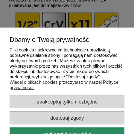
skierowana jest do majsterkowiczów.
Dbamy o Twoją prywatność
Pliki cookies i pokrewne im technologie umożliwiają
Opinie o produkcie (0)
poprawne działanie strony i pomagają nam dostosować
ofertę do Twoich potrzeb. Możesz zaakceptować
wykorzystanie przez nas wszystkich tych plików i przejść
do sklepu lub dostosować użycie plików do swoich
Pomoc
preferencji, wybierając opcję "Dostosuj zgody".
Więcej o plikach cookies przeczytasz w naszej Polityce
prywatności.
Dostawa i dostawa
zaakceptuj tylko niezbędne
Moje konto
dostosuj zgody
Gwarancja i zwroty
zaakceptuj wszystkie