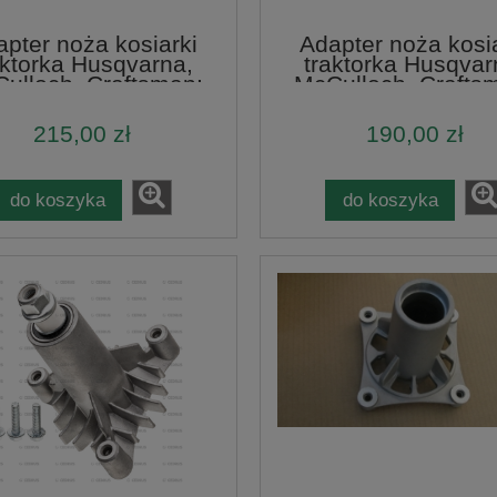
pter noża kosiarki
Adapter noża kosi
aktorka Husqvarna,
traktorka Husqvar
ulloch, Craftsman;
McCulloch, Crafts
prawy
prawy
215,00 zł
190,00 zł
do koszyka
do koszyka