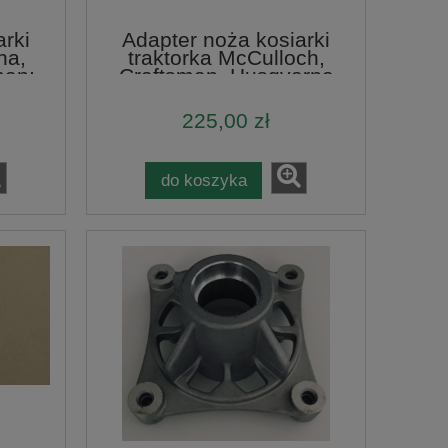
arki
Adapter noża kosiarki
na,
traktorka McCulloch,
man;
Craftsman, Husqvarna
lewy, wysoki
225,00 zł
do koszyka