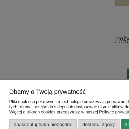
noży
LT20
YT15
Dbamy o Twoją prywatność
Pliki cookies i pokrewne im technologie umożliwiają poprawne
Pomoc
Dostawa i dostaw
tych plików i przejść do sklepu lub dostosować użycie plików do
Więcej o plikach cookies przeczytasz w naszej Polityce prywat
Wypożyczalnia
Koszty dostawy
zaakceptuj tylko niezbędne
dostosuj zgody
z
Blog
Formy płatności