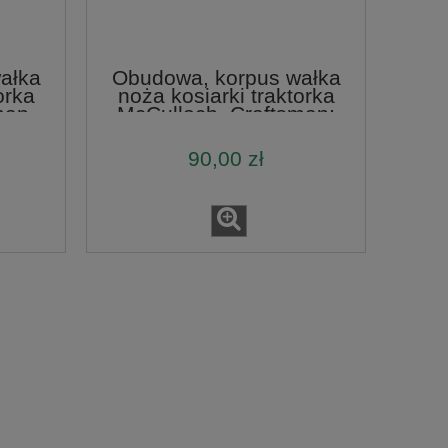
ałka
Obudowa, korpus wałka
orka
noża kosiarki traktorka
man,
McCulloch, Craftsman;
prawy
90,00 zł