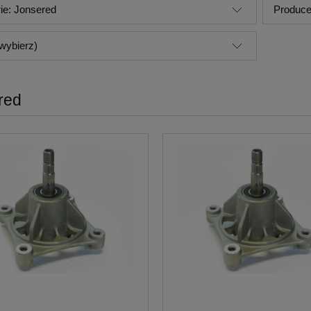
ie: Jonsered
Produce
wybierz)
red