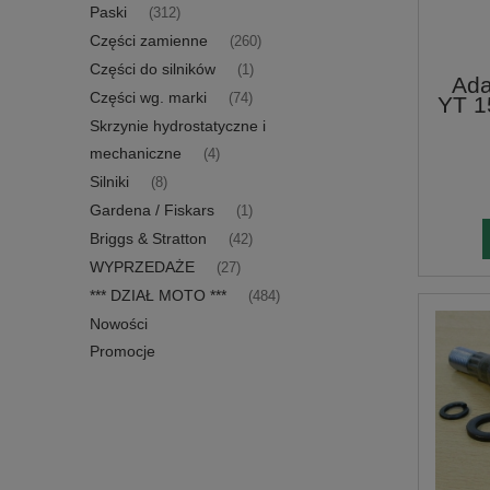
Paski
(312)
Części zamienne
(260)
Części do silników
(1)
Ada
Części wg. marki
(74)
YT 1
Skrzynie hydrostatyczne i
mechaniczne
(4)
Silniki
(8)
Gardena / Fiskars
(1)
Briggs & Stratton
(42)
WYPRZEDAŻE
(27)
*** DZIAŁ MOTO ***
(484)
Nowości
Promocje