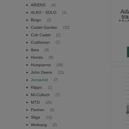
ARIENS
(4)
Ada
ALKO - SOLO
(1)
tr
Bingo
(2)
McC
Castel Garden
(12)
Cub Cadet
(2)
Craftsman
(7)
Ibea
(4)
Honda
(8)
Husqvarna
(38)
John Deere
(11)
Jonsered
(7)
Klippo
(1)
McCulloch
(7)
MTD
(25)
Partner
(4)
Stiga
(10)
Weibang
(2)