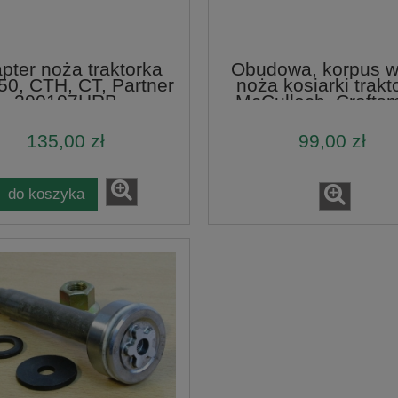
pter noża traktorka
Obudowa, korpus w
50, CTH, CT, Partner
noża kosiarki trakt
200107HRB
McCulloch, Crafts
Husqvarna
135,00 zł
99,00 zł
do koszyka