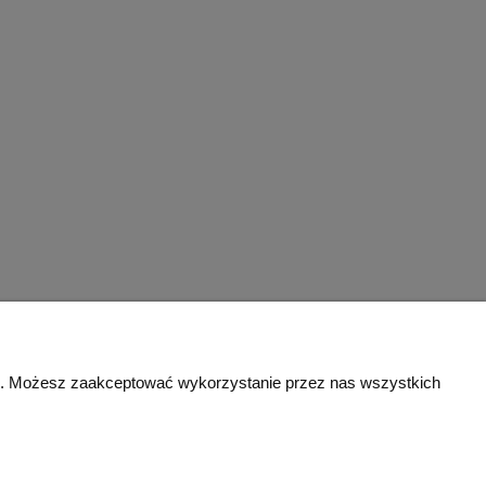
zeb. Możesz zaakceptować wykorzystanie przez nas wszystkich
roty
O firmie
Kontakt
roty
Opinie klientów