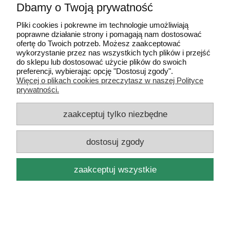
Gwarancja i zwroty
Dbamy o Twoją prywatność
Pliki cookies i pokrewne im technologie umożliwiają
O firmie
poprawne działanie strony i pomagają nam dostosować
ofertę do Twoich potrzeb. Możesz zaakceptować
wykorzystanie przez nas wszystkich tych plików i przejść
pokaż pełną wersję strony
do sklepu lub dostosować użycie plików do swoich
preferencji, wybierając opcję "Dostosuj zgody".
Sklep internetowy Shoper.pl
Więcej o plikach cookies przeczytasz w naszej Polityce
prywatności.
zaakceptuj tylko niezbędne
dostosuj zgody
zaakceptuj wszystkie