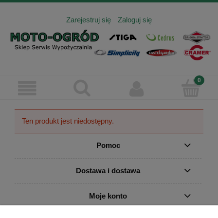
Zarejestruj się
Zaloguj się
Ten produkt jest niedostępny.
Pomoc
Dostawa i dostawa
Moje konto